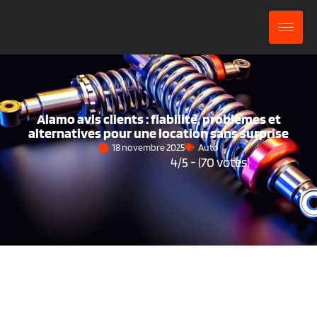
Aller
au
contenu
Alamo avis clients : fiabilité, problèmes et
alternatives pour une location sans surprise
18 novembre 2025
Auto
4/5 - (70 votes)