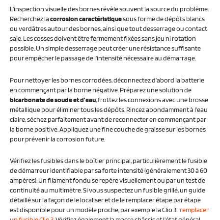
L’inspection visuelle des bornes révèle souvent la source du problème.
Recherchez la
corrosion caractéristique
sous forme de dépôts blancs
ou verdâtres autour des bornes, ainsi que tout desserrage ou contact
sale. Les cosses doivent être fermement fixées sans jeu ni rotation
possible. Un simple desserrage peut créer une résistance suffisante
pour empêcher le passage de l’intensité nécessaire au démarrage.
Pour nettoyer les bornes corrodées, déconnectez d’abord la batterie
en commençant par la borne négative. Préparez une solution de
bicarbonate de soude et d’eau
, frottez les connexions avec une brosse
métallique pour éliminer tous les dépôts. Rincez abondamment à l’eau
claire, séchez parfaitement avant de reconnecter en commençant par
la borne positive. Appliquez une fine couche de graisse sur les bornes
pour prévenir la corrosion future.
Vérifiez les fusibles dans le boîtier principal, particulièrement le fusible
de démarreur identifiable par sa forte intensité (généralement 30 à 60
ampères). Un filament fondu se repère visuellement ou par un test de
continuité au multimètre. Si vous suspectez un fusible grillé, un guide
détaillé sur la façon de le localiser et de le remplacer étape par étape
est disponible pour un modèle proche, par exemple la Clio 3 :
remplacer
un fusible Clio 3
. Vérifiez également la masse châssis et l’état général