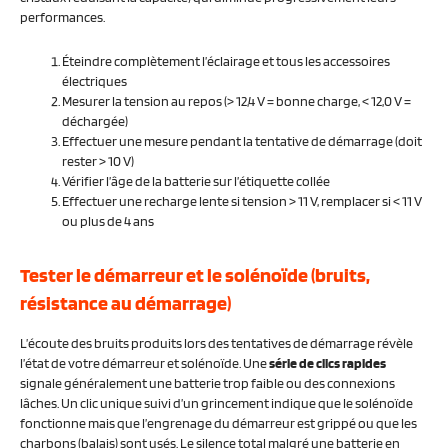
performances.
Éteindre complètement l’éclairage et tous les accessoires
électriques
Mesurer la tension au repos (> 12,4 V = bonne charge, < 12,0 V =
déchargée)
Effectuer une mesure pendant la tentative de démarrage (doit
rester > 10 V)
Vérifier l’âge de la batterie sur l’étiquette collée
Effectuer une recharge lente si tension > 11 V, remplacer si < 11 V
ou plus de 4 ans
Tester le démarreur et le solénoïde (bruits,
résistance au démarrage)
L’écoute des bruits produits lors des tentatives de démarrage révèle
l’état de votre démarreur et solénoïde. Une
série de clics rapides
signale généralement une batterie trop faible ou des connexions
lâches. Un clic unique suivi d’un grincement indique que le solénoïde
fonctionne mais que l’engrenage du démarreur est grippé ou que les
charbons (balais) sont usés. Le silence total malgré une batterie en