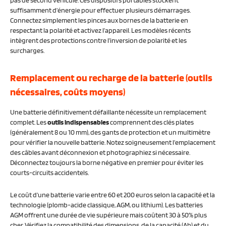
suffisamment d’énergie pour effectuer plusieurs démarrages.
Connectez simplement les pinces aux bornes de la batterie en
respectant la polarité et activez l’appareil. Les modèles récents
intègrent des protections contre l’inversion de polarité et les
surcharges.
Remplacement ou recharge de la batterie (outils
nécessaires, coûts moyens)
Une batterie définitivement défaillante nécessite un remplacement
complet. Les
outils indispensables
comprennent des clés plates
(généralement 8 ou 10 mm), des gants de protection et un multimètre
pour vérifier la nouvelle batterie. Notez soigneusement l’emplacement
des câbles avant déconnexion et photographiez si nécessaire.
Déconnectez toujours la borne négative en premier pour éviter les
courts-circuits accidentels.
Le coût d’une batterie varie entre 60 et 200 euros selon la capacité et la
technologie (plomb-acide classique, AGM, ou lithium). Les batteries
AGM offrent une durée de vie supérieure mais coûtent 30 à 50% plus
cher. Vérifiez la compatibilité des dimensions, de la capacité (Ah) et du