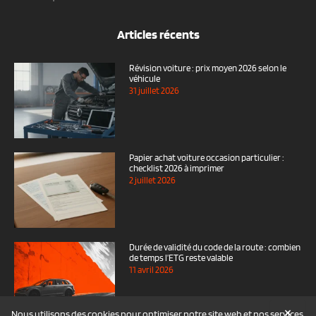
Articles récents
Révision voiture : prix moyen 2026 selon le
véhicule
31 juillet 2026
Papier achat voiture occasion particulier :
checklist 2026 à imprimer
2 juillet 2026
Durée de validité du code de la route : combien
de temps l’ETG reste valable
11 avril 2026
×
Nous utilisons des cookies pour optimiser notre site web et nos services.