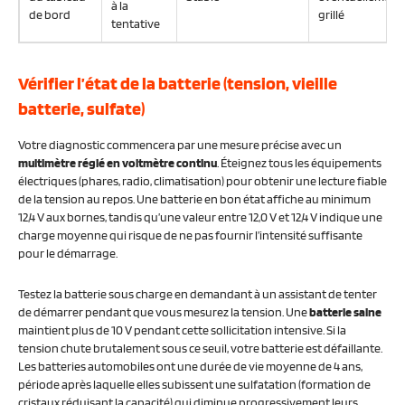
à la
de bord
grillé
tentative
Vérifier l’état de la batterie (tension, vieille
batterie, sulfate)
Votre diagnostic commencera par une mesure précise avec un
multimètre réglé en voltmètre continu
. Éteignez tous les équipements
électriques (phares, radio, climatisation) pour obtenir une lecture fiable
de la tension au repos. Une batterie en bon état affiche au minimum
12,4 V aux bornes, tandis qu’une valeur entre 12,0 V et 12,4 V indique une
charge moyenne qui risque de ne pas fournir l’intensité suffisante
pour le démarrage.
Testez la batterie sous charge en demandant à un assistant de tenter
de démarrer pendant que vous mesurez la tension. Une
batterie saine
maintient plus de 10 V pendant cette sollicitation intensive. Si la
tension chute brutalement sous ce seuil, votre batterie est défaillante.
Les batteries automobiles ont une durée de vie moyenne de 4 ans,
période après laquelle elles subissent une sulfatation (formation de
cristaux réduisant la capacité) qui diminue progressivement leurs