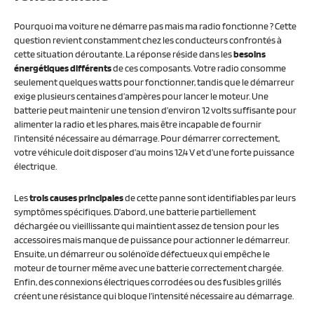
Pourquoi ma voiture ne démarre pas mais ma radio fonctionne ? Cette
question revient constamment chez les conducteurs confrontés à
cette situation déroutante. La réponse réside dans les
besoins
énergétiques différents
de ces composants. Votre radio consomme
seulement quelques watts pour fonctionner, tandis que le démarreur
exige plusieurs centaines d’ampères pour lancer le moteur. Une
batterie peut maintenir une tension d’environ 12 volts suffisante pour
alimenter la radio et les phares, mais être incapable de fournir
l’intensité nécessaire au démarrage. Pour démarrer correctement,
votre véhicule doit disposer d’au moins 12,4 V et d’une forte puissance
électrique.
Les
trois causes principales
de cette panne sont identifiables par leurs
symptômes spécifiques. D’abord, une batterie partiellement
déchargée ou vieillissante qui maintient assez de tension pour les
accessoires mais manque de puissance pour actionner le démarreur.
Ensuite, un démarreur ou solénoïde défectueux qui empêche le
moteur de tourner même avec une batterie correctement chargée.
Enfin, des connexions électriques corrodées ou des fusibles grillés
créent une résistance qui bloque l’intensité nécessaire au démarrage.