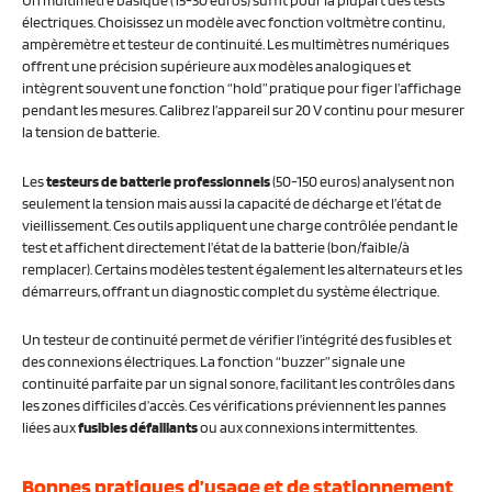
Un multimètre basique (15-30 euros) suffit pour la plupart des tests
électriques. Choisissez un modèle avec fonction voltmètre continu,
ampèremètre et testeur de continuité. Les multimètres numériques
offrent une précision supérieure aux modèles analogiques et
intègrent souvent une fonction “hold” pratique pour figer l’affichage
pendant les mesures. Calibrez l’appareil sur 20 V continu pour mesurer
la tension de batterie.
Les
testeurs de batterie professionnels
(50-150 euros) analysent non
seulement la tension mais aussi la capacité de décharge et l’état de
vieillissement. Ces outils appliquent une charge contrôlée pendant le
test et affichent directement l’état de la batterie (bon/faible/à
remplacer). Certains modèles testent également les alternateurs et les
démarreurs, offrant un diagnostic complet du système électrique.
Un testeur de continuité permet de vérifier l’intégrité des fusibles et
des connexions électriques. La fonction “buzzer” signale une
continuité parfaite par un signal sonore, facilitant les contrôles dans
les zones difficiles d’accès. Ces vérifications préviennent les pannes
liées aux
fusibles défaillants
ou aux connexions intermittentes.
Bonnes pratiques d’usage et de stationnement