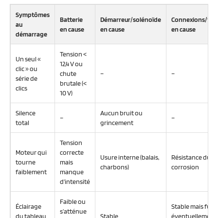
Symptômes
Batterie
Démarreur/solénoïde
Connexions/fusi
au
en cause
en cause
en cause
démarrage
Tension <
Un seul «
12,4 V ou
clic » ou
chute
–
–
série de
brutale (<
clics
10 V)
Silence
Aucun bruit ou
–
–
total
grincement
Tension
Moteur qui
correcte
Usure interne (balais,
Résistance due à
tourne
mais
charbons)
corrosion
faiblement
manque
d’intensité
Faible ou
Éclairage
Stable mais fusi
s’atténue
du tableau
Stable
éventuellement