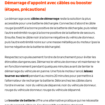
Démarrage d’appoint avec câbles ou booster
(étapes, précautions)
Le démarrage avec
câbles de démarrage
reste la solution la plus
accessible pour une batterie déchargée. Connectez d’abord le câble
rouge (positif) à la borne positive de la batterie déchargée, puis reliez
l’autre extrémité rouge à la borne positive de la batterie de secours.
Ensuite, fixez le câble noir à la borne négative du véhicule donneur,
puis l’autre extrémité noire sur une masse métallique du moteur (pas la
borne négative de la batterie déchargée).
Respectez scrupuleusement l’ordre de branchement pour éviter les
étincelles dangereuses. Démarrez le véhicule donneur et maintenez-le
en fonctionnement pendant quelques minutes avant de tenter le
démarrage du véhicule en panne. Une fois le moteur lancé,
laissez
tourner au ralenti
pendant au moins 20 minutes pour permettre à
l’alternateur de recharger la batterie. Débranchez les câbles dans
l’ordre inverse : noir du véhicule dépanné, noir du véhicule donneur,
rouge du véhicule donneur, rouge du véhicule dépanné.
Le
booster de batterie
offre une alternative pratique qui ne nécessite
pas de second véhicule. Ces dispositifs portables stockent